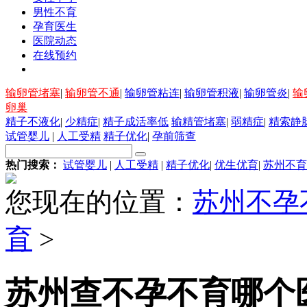
男性不育
孕育医生
医院动态
在线预约
输卵管堵塞
|
输卵管不通
|
输卵管粘连
|
输卵管积液
|
输卵管炎
|
输
卵巢
精子不液化
|
少精症
|
精子成活率低
输精管堵塞
|
弱精症
|
精索静
试管婴儿
|
人工受精
精子优化
|
孕前筛查
热门搜索：
试管婴儿
|
人工受精
|
精子优化
|
优生优育
|
苏州不育
您现在的位置：
苏州不孕
育
>
苏州查不孕不育哪个