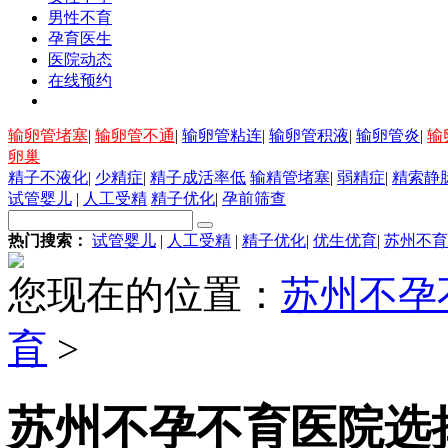
男性不育
孕育医生
医院动态
在线预约
输卵管堵塞
|
输卵管不通
|
输卵管粘连
|
输卵管积液
|
输卵管炎
|
输
卵巢
精子不液化
|
少精症
|
精子成活率低
输精管堵塞
|
弱精症
|
精索静
试管婴儿
|
人工受精
精子优化
|
孕前筛查
热门搜索：
试管婴儿
|
人工受精
|
精子优化
|
优生优育
|
苏州不育
您现在的位置：
苏州不孕
育
>
苏州不孕不育医院选