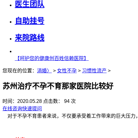
医生团队
自助挂号
来院路线
【呵护您的健康创百姓信赖医院】
您现在的位置：
涓婚〉
>
女性不孕
>
习惯性流产
>
苏州治疗不孕不育那家医院比较好
时间：2020.05.28
点击数： 94 次
在线咨询
快速提问
对于不孕不育患者来说，不仅要承受着工作带来的巨大压力，